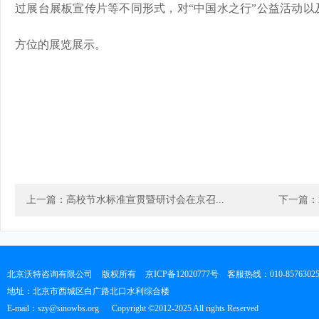
过展台展板宣传片等不同形式，对“中国水之行”公益活动以
方位的展览展示。
上一篇：高校节水标准宣贯暨研讨会在京召...
下一篇：
北京沃特咨询有限公司
版权所有
京ICP备12020777号
客服热线：010-8576302
地址：北京市西城区白广路北口水利综合楼
E-mail：szy@sinowbs.org
Copyright ©2012-2025 All rights Reserved