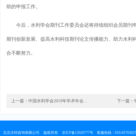
助的申报工作。
今后，水利学会期刊工作委员会还将持续组织会员期刊申
期刊创新发展、提高水利科技期刊论文传播能力、助力水利
合不断努力。
上一篇：中国水利学会2019年学术年会...
下一篇：中
北京沃特咨询有限公司
版权所有
京ICP备12020777号
客服热线：010-8576302