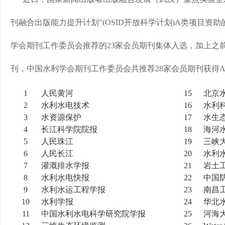
刊融合出版能力提升计划”(OSID开放科学计划)A类项目资
学会期刊工作委员会推荐的23家会员期刊集体入选，加上之
刊，中国水利学会期刊工作委员会共推荐28家会员期刊获得
1
人民黄河
15
北京
2
水利水电技术
16
水利
3
水资源保护
17
水生
4
长江科学院院报
18
海河
5
人民珠江
19
三峡
6
人民长江
20
水利
7
灌溉排水学报
21
岩土
8
水利水电快报
22
中国
9
水利水运工程学报
23
南昌
10
水利学报
24
华北
11
中国水利水电科学研究院学报
25
河海