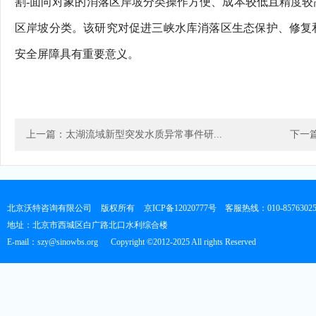
割-面向对象的消落区岸坡分类操作方便、成本较低且精度较
区岸坡分类。该研究对促进三峡水库消落区生态保护、修复
安全屏障具有重要意义。
上一篇：太湖流域新型突发水质异常事件研...
下一篇
北京沃特咨询有限公司
版权所有
京ICP备12020777号
客服热线：010-8576302
地址：北京市西城区白广路北口水利综合楼
E-mail：szy@sinowbs.org
Copyright ©2012-2025 All rights Reserved