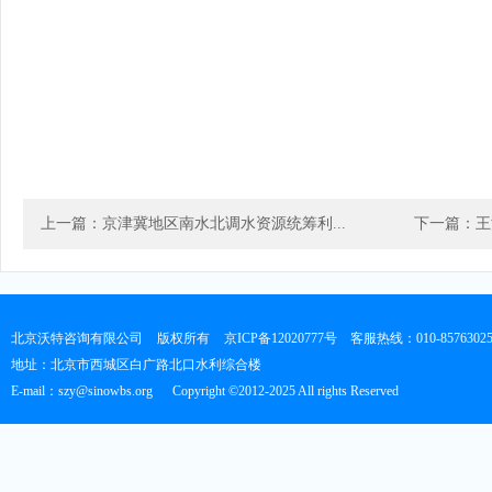
上一篇：京津冀地区南水北调水资源统筹利...
下一篇：王
北京沃特咨询有限公司
版权所有
京ICP备12020777号
客服热线：010-8576302
地址：北京市西城区白广路北口水利综合楼
E-mail：szy@sinowbs.org
Copyright ©2012-2025 All rights Reserved