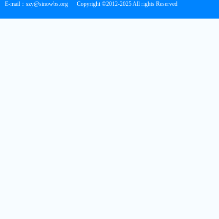
E-mail：szy@sinowbs.org
Copyright ©2012-2025 All rights Reserved