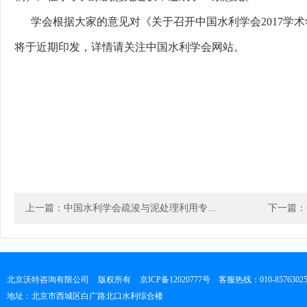
学会根据大家的意见对《关于召开中国水利学会2017学
将于近期印发，详情请关注中国水利学会网站。
上一篇：中国水利学会疏浚与泥处理利用专...
下一篇：
北京沃特咨询有限公司
版权所有
京ICP备12020777号
客服热线：010-8576302
地址：北京市西城区白广路北口水利综合楼