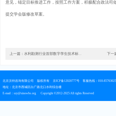
意见，锚定目标推进工作，按照工作方案，积极配合政法司做
提交学会版修改草案。
上一篇：水利勘测行业首部数字孪生技术标...
下一篇
北京沃特咨询有限公司
版权所有
京ICP备12020777号
客服热线：010-8576302
地址：北京市西城区白广路北口水利综合楼
E-mail：szy@sinowbs.org
Copyright ©2012-2025 All rights Reserved