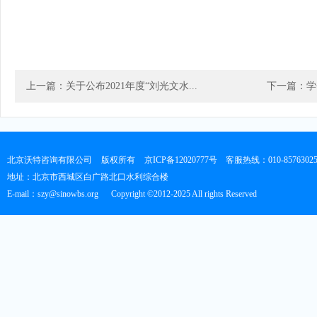
上一篇：关于公布2021年度“刘光文水...
下一篇：学
北京沃特咨询有限公司
版权所有
京ICP备12020777号
客服热线：010-8576302
地址：北京市西城区白广路北口水利综合楼
E-mail：szy@sinowbs.org
Copyright ©2012-2025 All rights Reserved