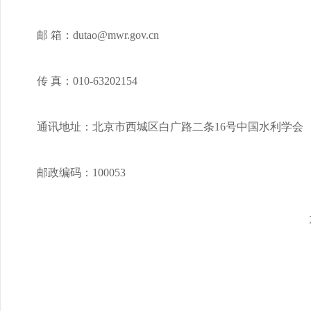
邮 箱：dutao@mwr.gov.cn
传 真：010-63202154
通讯地址：北京市西城区白广路二条16号中国水利学会
邮政编码：100053
大