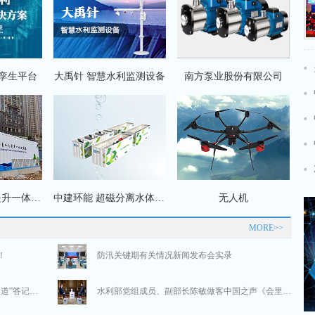
孪生平台
大禹针 智慧水利监测设备
南方泵业股份有限公司
实录 | 国新办举行“中国经济高质量发展成效”系列新闻发布会介绍“推动水利高质量发展、保障我国水安全”有关情况
2024年“世界水日”“中国水周”活动安排
苏创环境 水质提升一体化装备
中建环能 超磁分离水体净化设备
无人机
未来怎么干？看懂二十大报告中的这些关键词
MORE>>
！
防汛关键期有关情况新闻发布会实录
视频实录丨水利部部长李国英出席“部长通道”答记者问
水利部党组成员、副部长陈敏做客中国之声《会里会外》：“数字科技+水利设施”如何守护江河安澜？