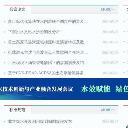
实录 | 国新办举行“中国经济高质量发展成效”系列新闻发布会介绍“推动水利高质量发展、保障我国水安全”有关情况
2024年“世界水日”“中国水周”活动安排
会议论文
MORE>>
未来怎么干？看懂二十大报告中的这些关键词
多目标优化算法在水闸群联合调度中的普及应用
2026-05-07
下河沿水文站水沙协调性分析
2026-05-07
！
防汛关键期有关情况新闻发布会实录
黄土高原马连河流域径流时空演变特征及数字化研究展望
2026-05-07
视频实录丨水利部部长李国英出席“部长通道”答记者问
水利部党组成员、副部长陈敏做客中国之声《会里会外》：“数字科技+水利设施”如何守护江河安澜？
机载激光雷达与单波束点云数据融合在河道要素识别中的应用
2026-05-07
土石坝坝下涵管裂缝缺陷下的渗漏演变及结构受力特征研究
2026-05-07
基于CNN-DDAR-ACDSA的土石坝渗流异常自适应识别模型
2026-05-07
标准规范
MORE>>
非常规水开发利用规划编制规程发布
2026-06-17