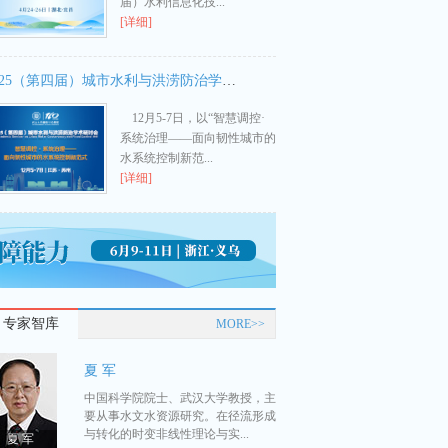
届）水利信息化技...
[详细]
2025（第四届）城市水利与洪涝防治学术研讨会
12月5-7日，以“智慧调控·
系统治理——面向韧性城市的
水系统控制新范...
[详细]
专家智库
MORE>>
夏 军
中国科学院院士、武汉大学教授，主
要从事水文水资源研究。在径流形成
与转化的时变非线性理论与实...
夏 军