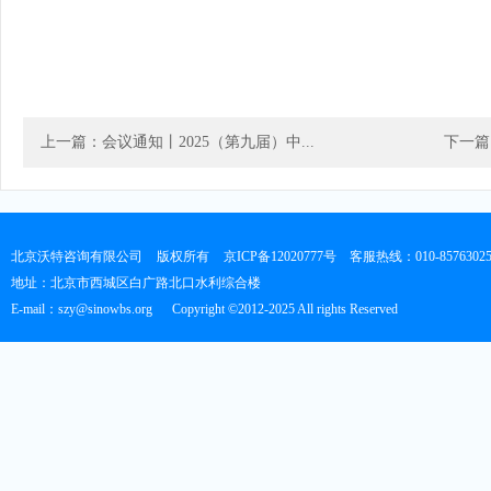
上一篇：会议通知丨2025（第九届）中...
下一篇
北京沃特咨询有限公司
版权所有
京ICP备12020777号
客服热线：010-8576302
地址：北京市西城区白广路北口水利综合楼
E-mail：szy@sinowbs.org
Copyright ©2012-2025 All rights Reserved