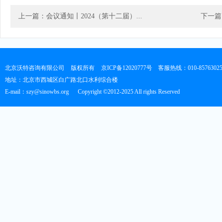
上一篇：会议通知丨2024（第十二届）...
下一篇
北京沃特咨询有限公司
版权所有
京ICP备12020777号
客服热线：010-8576302
地址：北京市西城区白广路北口水利综合楼
E-mail：szy@sinowbs.org
Copyright ©2012-2025 All rights Reserved