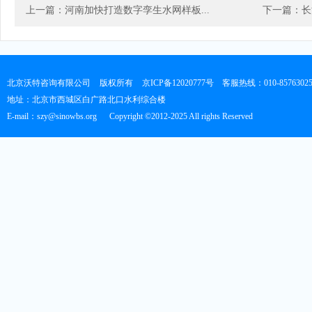
上一篇：河南加快打造数字孪生水网样板...
下一篇：长
北京沃特咨询有限公司
版权所有
京ICP备12020777号
客服热线：010-8576302
地址：北京市西城区白广路北口水利综合楼
E-mail：szy@sinowbs.org
Copyright ©2012-2025 All rights Reserved