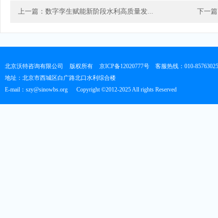
上一篇：数字孪生赋能新阶段水利高质量发...
下一篇
北京沃特咨询有限公司
版权所有
京ICP备12020777号
客服热线：010-8576302
地址：北京市西城区白广路北口水利综合楼
E-mail：szy@sinowbs.org
Copyright ©2012-2025 All rights Reserved